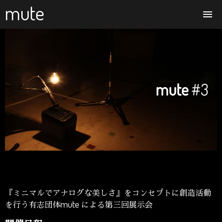
mute
Home
Exhibition
mute
#3
About
Archive
Contact
Language
『ミニマルでアナログな美しさ』をコンセプトに創造活動
mute
を行う有志団体
による第三回展示会