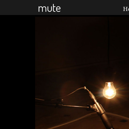
mute
H