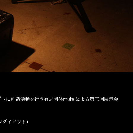
mute
プトに創造活動を行う有志団体
による第三回展示会
プニングイベント）